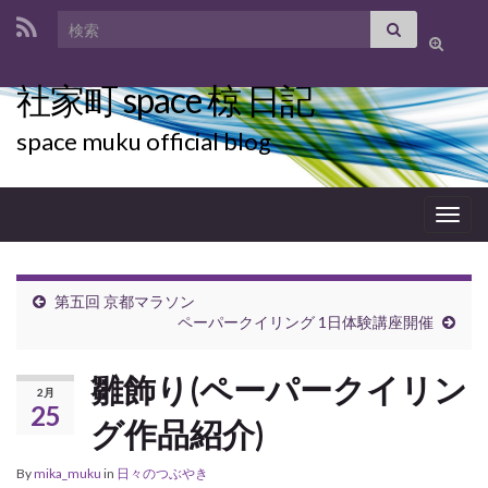
Search for:
Toggle
search
社家町 space 椋 日記
form
space muku official blog
Togg
navig
第五回 京都マラソン
ペーパークイリング 1日体験講座開催
雛飾り(ペーパークイリン
2月
25
グ作品紹介)
By
mika_muku
in
日々のつぶやき