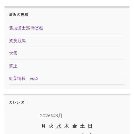
最近の投稿
葉加瀬太郎 音楽祭
賀茂競馬
大雪
賀正
紅葉情報 vol.2
カレンダー
2026年8月
月
火
水
木
金
土
日