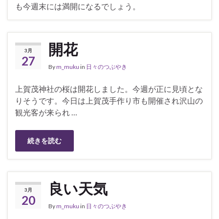
も今週末には満開になるでしょう。
開花
3月
27
By
m_muku
in
日々のつぶやき
上賀茂神社の桜は開花しました。今週が正に見頃とな
りそうです。今日は上賀茂手作り市も開催され沢山の
観光客が来られ …
続きを読む
良い天気
3月
20
By
m_muku
in
日々のつぶやき