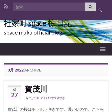
Search for:
Toggle
search
社家町 space 椋 日記
form
space muku official blog
Togg
navig
3月 2022
ARCHIVE
賀茂川
3月
27
By
m_muku
in
日々のつぶやき
賀茂川の桜はチラホラ咲きです。暖かいので、こちら