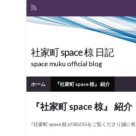
社家町 space 椋 日記
space muku official blog
ホーム
『社家町 space 椋』 紹介
『社家町 space 椋』 紹介
｢社家町 space 椋｣のBLOGをご覧くださり誠