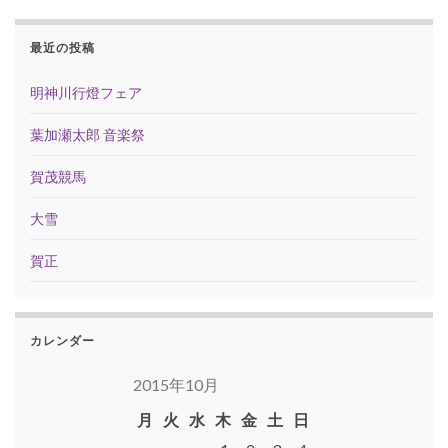
最近の投稿
明神川行燈フェア
葉加瀬太郎 音楽祭
賀茂競馬
大雪
賀正
カレンダー
2015年10月
月
火
水
木
金
土
日