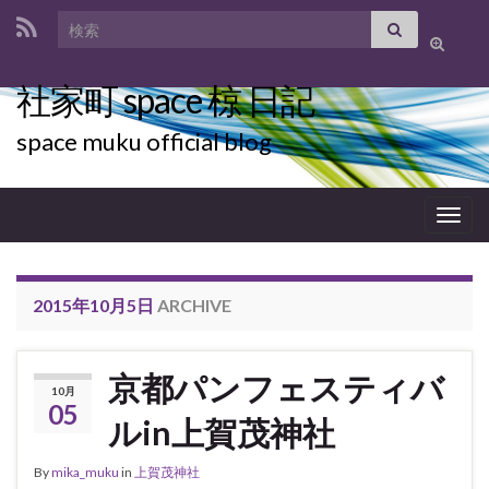
Search for:
Toggle
search
社家町 space 椋 日記
form
space muku official blog
Togg
navig
2015年10月5日
ARCHIVE
京都パンフェスティバ
10月
05
ルin上賀茂神社
By
mika_muku
in
上賀茂神社